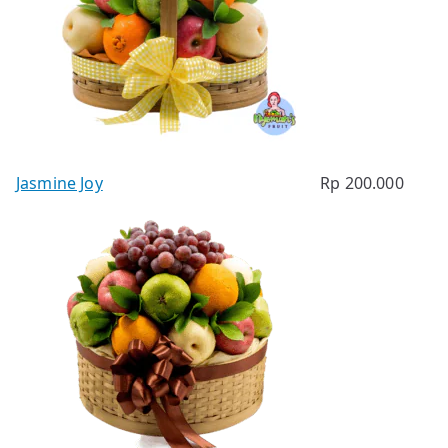
Jasmine Joy
Rp
200.000