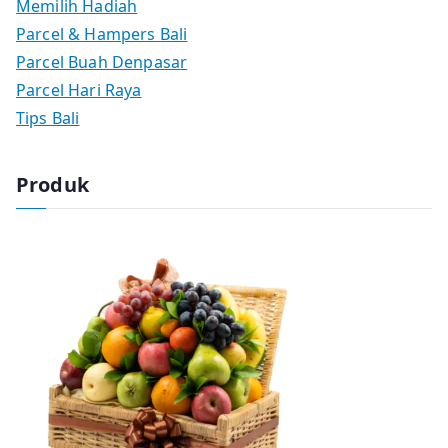
Memilih Hadiah
Parcel & Hampers Bali
Parcel Buah Denpasar
Parcel Hari Raya
Tips Bali
Produk