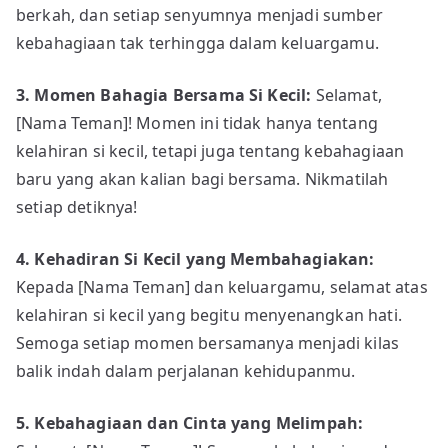
berkah, dan setiap senyumnya menjadi sumber
kebahagiaan tak terhingga dalam keluargamu.
3. Momen Bahagia Bersama Si Kecil:
Selamat,
[Nama Teman]! Momen ini tidak hanya tentang
kelahiran si kecil, tetapi juga tentang kebahagiaan
baru yang akan kalian bagi bersama. Nikmatilah
setiap detiknya!
4. Kehadiran Si Kecil yang Membahagiakan:
Kepada [Nama Teman] dan keluargamu, selamat atas
kelahiran si kecil yang begitu menyenangkan hati.
Semoga setiap momen bersamanya menjadi kilas
balik indah dalam perjalanan kehidupanmu.
5. Kebahagiaan dan Cinta yang Melimpah: