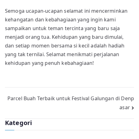
Semoga ucapan-ucapan selamat ini mencerminkan
kehangatan dan kebahagiaan yang ingin kami
sampaikan untuk teman tercinta yang baru saja
menjadi orang tua. Kehidupan yang baru dimulai,
dan setiap momen bersama si kecil adalah hadiah
yang tak ternilai. Selamat menikmati perjalanan
kehidupan yang penuh kebahagiaan!
Navigasi
Parcel Buah Terbaik untuk Festival Galungan di Denp
asar
pos
Kategori