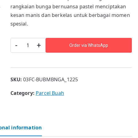
rangkaian bunga bernuansa pastel menciptakan
kesan manis dan berkelas untuk berbagai momen
spesial.
Frangipani
-
+
Order via WhatsApp
Cascade
quantity
SKU:
03FC-BUBMBNGA_1225
Category:
Parcel Buah
onal information