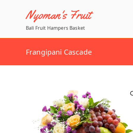
Skip
Nyoman's Fruit
to
content
Bali Fruit Hampers Basket
Frangipani Cascade
🔍