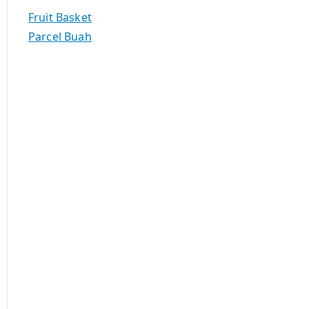
f
Fruit Basket
o
Parcel Buah
r
: