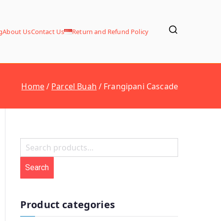
g
About Us
Contact Us
Return and Refund Policy
Home
Parcel Buah
Frangipani Cascade
S
e
Search
a
r
c
Product categories
h